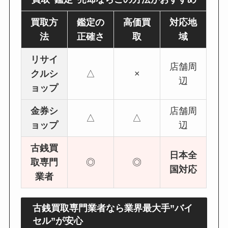
買取方
鑑定の
高価買
対応地
法
正確さ
取
域
リサイ
店舗周
クルシ
△
×
辺
ョップ
金券シ
店舗周
△
△
ョップ
辺
古銭買
日本全
取専門
◎
◎
国対応
業者
古銭買取専門業者なら業界最大手”バイ
セル”が安心