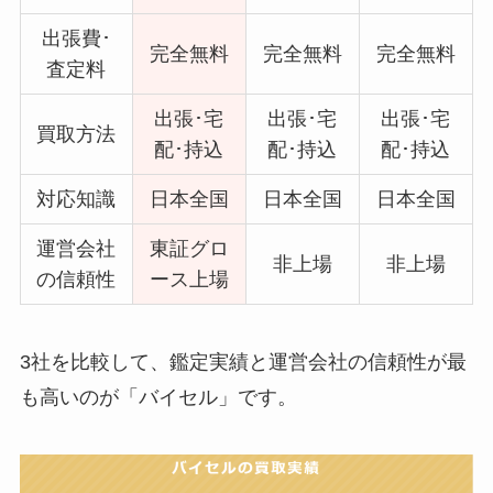
出張費･
完全無料
完全無料
完全無料
査定料
出張･宅
出張･宅
出張･宅
買取方法
配･持込
配･持込
配･持込
対応知識
日本全国
日本全国
日本全国
運営会社
東証グロ
非上場
非上場
の信頼性
ース上場
3社を比較して、鑑定実績と運営会社の信頼性が最
も高いのが「バイセル」です。